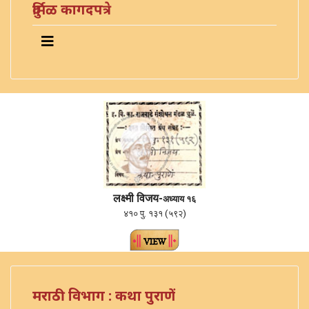
दुर्मिळ कागदपत्रे
लक्ष्मी विजय-
अध्याय १६
४१० पु. १३१ (५९२)
मराठी विभाग : कथा पुराणें