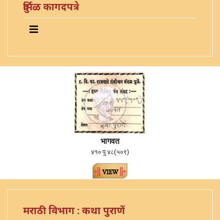
दुर्मिळ कागदपत्रे
भागवत
४१० पु ४८(५०९)
मराठी विभाग : कथा पुराणें