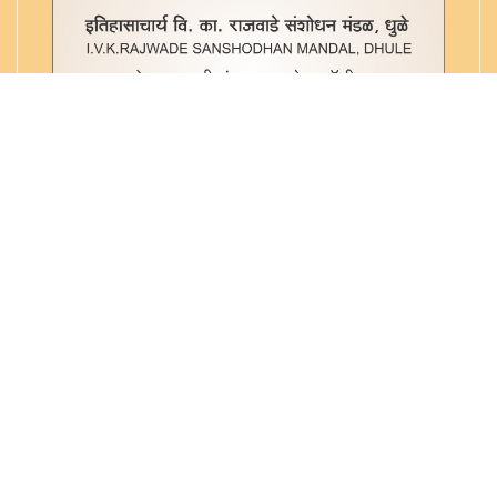
गोदा निर्णय चंद्रीका - ३२८ स्मृ. ९४
गोपिनाथकृत जातिदर्पण - ३२८ स्मृ. ५७
गौतम स्मृती (क-हाड) - ३२८ स्मृ. ५
गौतमीय धर्मशास्त्र - ३२८ स्मृ. ६
जातिनिर्णय - ३२८ स्मृ. ५६
जातिविवेक - ३२८ स्मृ. ५४
जातिविवेक - ३२८ स्मृ. ५५
जातीविवेक - ३२८ स्मृ. ५२
जातीविवेकसार - ३२८ स्मृ. ५१
तप्तमुद्रा खंडणम् - ३२८ स्मृ. ५८
तिथि निर्णय - ३२८ स्मृ. ६३
तिथि निर्णय - ३२८ स्मृ.६९
Copyright © 2022. All rights reserved
@vkrajwade.com. Maintained by
Sterling Systems