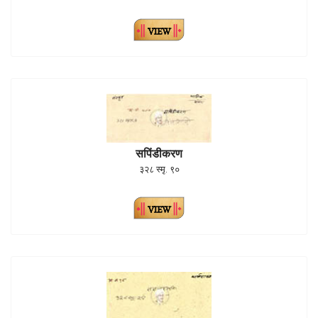
सपिंडीकरण
३२८ स्मृ. ९०