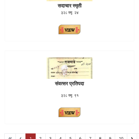
सदाचार स्मृती
३२८ स्मृ. २४
संवत्सर प्रतिपदा
३२८ स्मृ. ९१
1
2
3
4
5
6
7
8
9
10