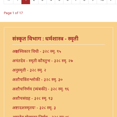
Page 1 of 17
संस्कृत विभाग : धर्मशास्त्र - स्मृती
अक्षर स्विकार विधी - ३२८ स्मृ. ९५
अनंतदेव - स्मृती कौस्तुभ - ३२८ स्मृ. २७
अनुस्मृती - ३२८ स्मृ. २
अशौचत्रिंशश्लोकी - ३२८ स्मृ. ३०
अशौचनिर्णय (त्र्यंबकी) - ३२८ स्मृ. ९६
अशौचसंग्रह - ३२८ स्मृ. ९३
अष्टादशस्मृतयः - ३२८ स्मृ. ३