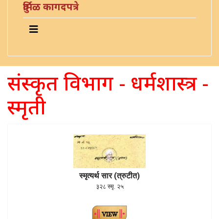
दुर्मिळ कागदपत्रे
संस्कृत विभाग - धर्मशास्त्र -
स्मृती
स्मृत्यर्थ सार (त्रुटीत)
३२८ स्मृ. २५