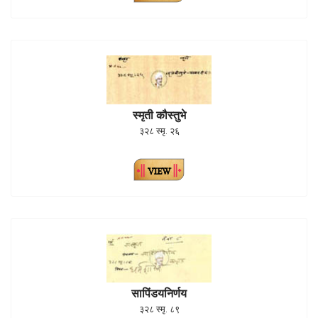
स्मृती कौस्तुभे
३२८ स्मृ. २६
सापिंडयनिर्णय
३२८ स्मृ. ८९