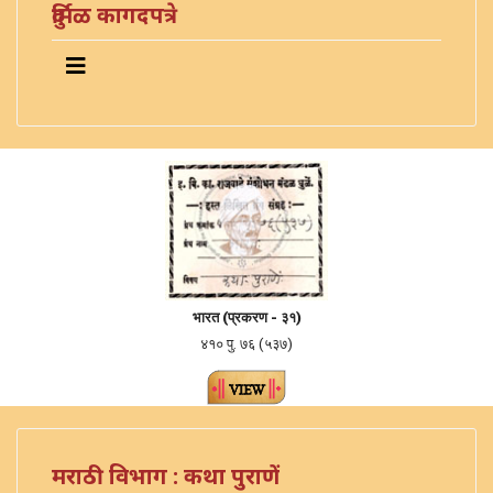
दुर्मिळ कागदपत्रे
भारत (
प्रकरण -
३१)
४१० पु. ७६ (५३७)
मराठी विभाग : कथा पुराणें