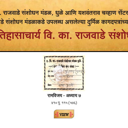
रामविजय - अध्याय ७
४१० पु. ११५ (५७६)