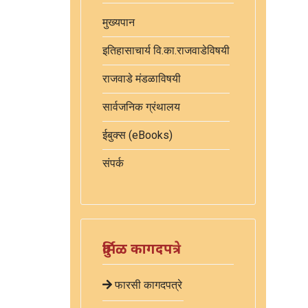
मुख्यपान
इतिहासाचार्य वि.का.राजवाडेविषयी
राजवाडे मंडळाविषयी
सार्वजनिक ग्रंथालय
ईबुक्स (eBooks)
संपर्क
दुर्मिळ कागदपत्रे
फारसी कागदपत्रे