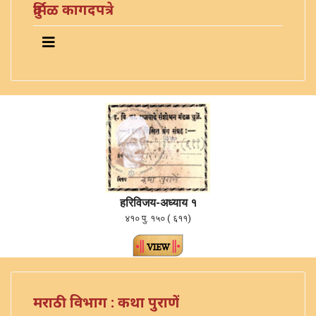
दुर्मिळ कागदपत्रे
हरिविजय-अध्याय १
४१० पु. १५० ( ६११)
मराठी विभाग : कथा पुराणें