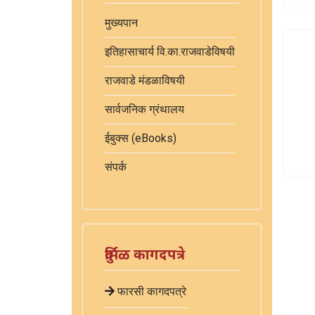
मुख्यपान
इतिहासाचार्य वि.का.राजवाडेविषयी
राजवाडे मंडळाविषयी
सार्वजनिक ग्रंथालय
ईबुक्स (eBooks)
संपर्क
दुर्मिळ कागदपत्रे
फारसी कागदपत्रे