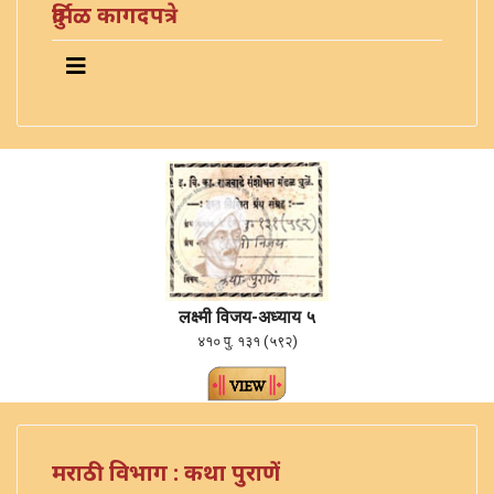
दुर्मिळ कागदपत्रे
लक्ष्मी विजय-अध्याय ५
४१० पु. १३१ (५९२)
मराठी विभाग : कथा पुराणें