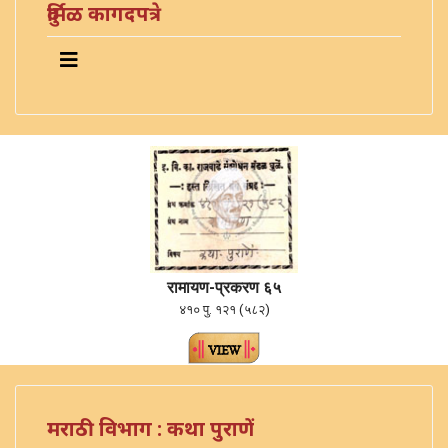
दुर्मिळ कागदपत्रे
रामायण-प्रकरण ६५
४१० पु. १२१ (५८२)
मराठी विभाग : कथा पुराणें