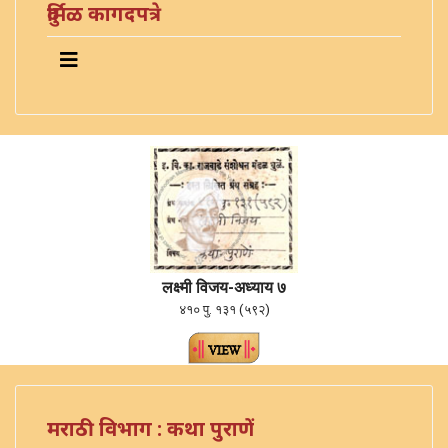
दुर्मिळ कागदपत्रे
लक्ष्मी विजय-अध्याय ७
४१० पु. १३१ (५९२)
मराठी विभाग : कथा पुराणें