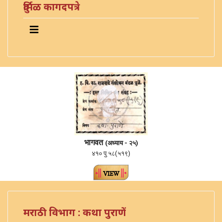
दुर्मिळ कागदपत्रे
भागवत
(अध्याय - २५)
४१० पु ५८(५१९)
मराठी विभाग : कथा पुराणें