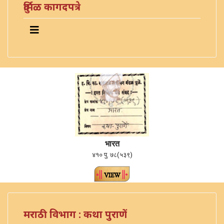
दुर्मिळ कागदपत्रे
भारत
४१० पु. ७८(५३९)
मराठी विभाग : कथा पुराणें