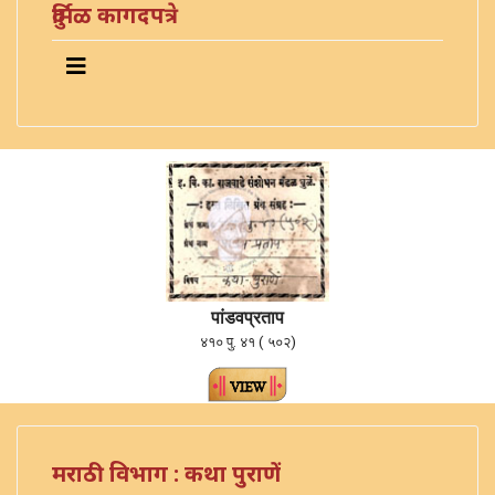
दुर्मिळ कागदपत्रे
पांडवप्रताप
४१० पु. ४१ ( ५०२)
मराठी विभाग : कथा पुराणें