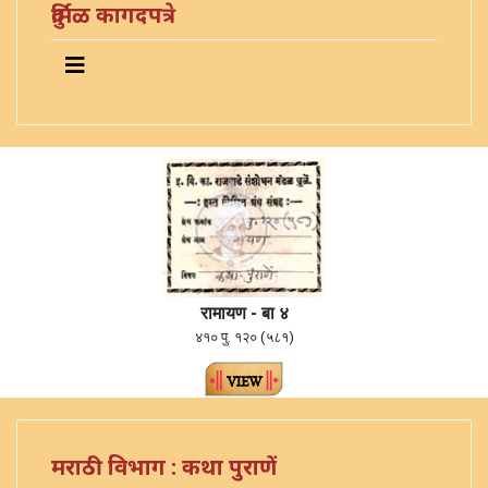
दुर्मिळ कागदपत्रे
रामायण - बा ४
४१० पु. १२० (५८१)
मराठी विभाग : कथा पुराणें