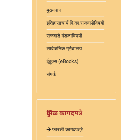
मुख्यपान
इतिहासाचार्य वि.का.राजवाडेविषयी
राजवाडे मंडळाविषयी
सार्वजनिक ग्रंथालय
ईबुक्स (eBooks)
संपर्क
दुर्मिळ कागदपत्रे
फारसी कागदपत्रे