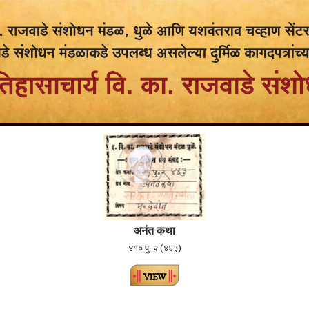
अनंत कथा
४१० पु. २ (४६३)