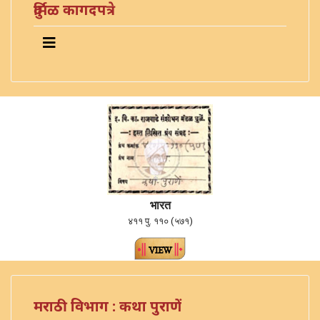
दुर्मिळ कागदपत्रे
भारत
४११ पु. ११० (५७१)
मराठी विभाग : कथा पुराणें