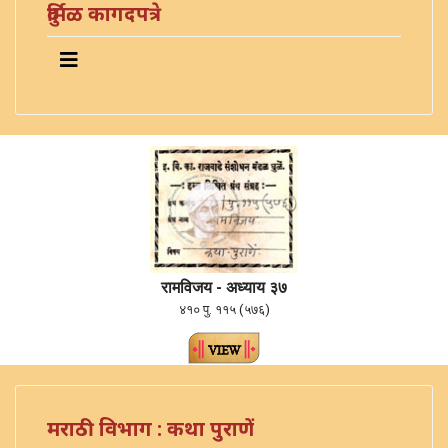
दुर्मिळ कागदपत्रे
रामविजय - अध्याय ३७
४१० पु. ११५ (५७६)
मराठी विभाग : कथा पुराणें