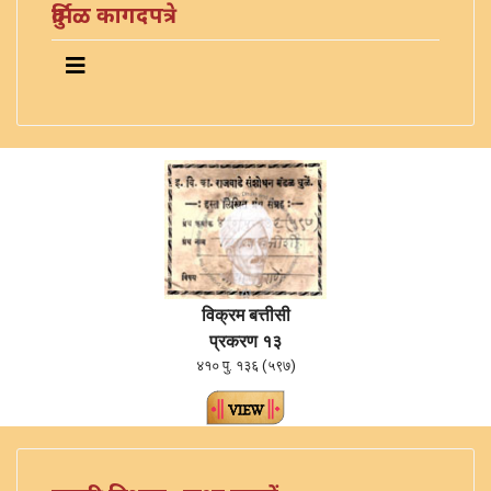
दुर्मिळ कागदपत्रे
विक्रम बत्तीसी
प्रकरण १३
४१० पु. १३६ (५९७)