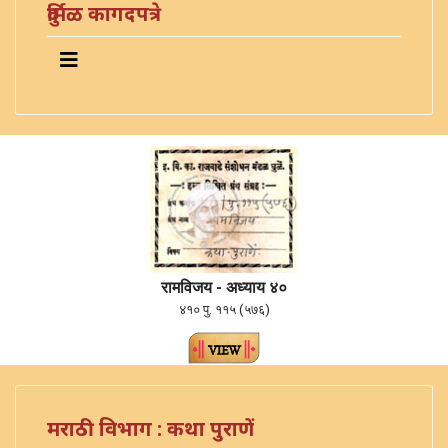
दुर्मिळ कागदपत्रे
रामविजय - अध्याय ४०
४१० पु. ११५ (५७६)
मराठी विभाग : कथा पुराणें