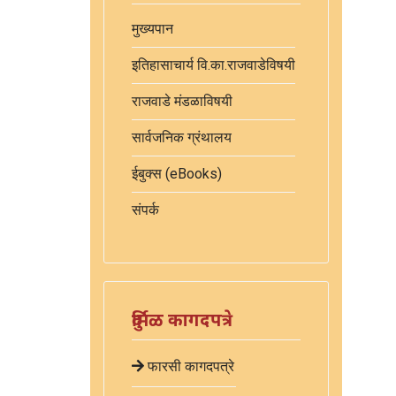
मुख्यपान
इतिहासाचार्य वि.का.राजवाडेविषयी
राजवाडे मंडळाविषयी
सार्वजनिक ग्रंथालय
ईबुक्स (eBooks)
संपर्क
दुर्मिळ कागदपत्रे
फारसी कागदपत्रे