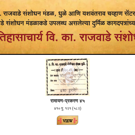
रामायण-प्रकरण ४५
४१० पु. १२१ (५८२)