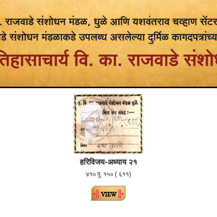
ह
रि
विजय-अध्याय २१
४१० पु. १५० ( ६११)