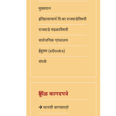
मुख्यपान
इतिहासाचार्य वि.का.राजवाडेविषयी
राजवाडे मंडळाविषयी
सार्वजनिक ग्रंथालय
ईबुक्स (eBooks)
संपर्क
दुर्मिळ कागदपत्रे
फारसी कागदपत्रे