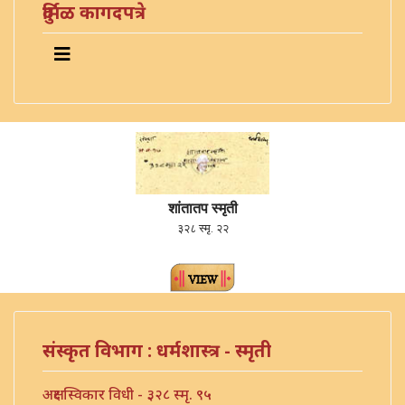
दुर्मिळ कागदपत्रे
शांतातप स्मृती
३२८ स्मृ. २२
संस्कृत विभाग : धर्मशास्त्र - स्मृती
अक्षर स्विकार विधी - ३२८ स्मृ. ९५