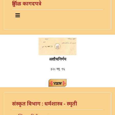
दुर्मिळ कागदपत्रे
अशौचनिर्णय
३२८ स्मृ. ९६
संस्कृत विभाग : धर्मशास्त्र - स्मृती