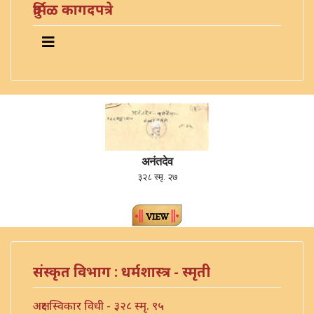
दुर्मिळ कागदपत्रे
अनंतदेव
३२८ स्मृ. २७
संस्कृत विभाग : धर्मशास्त्र - स्मृती
अक्षर स्विकार विधी - ३२८ स्मृ. ९५