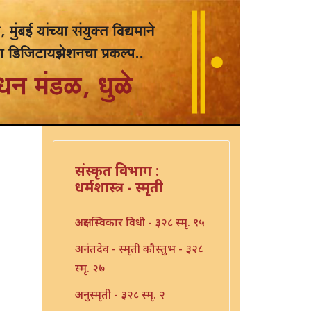
संस्कृत विभाग :
धर्मशास्त्र - स्मृती
अक्षर स्विकार विधी - ३२८ स्मृ. ९५
अनंतदेव - स्मृती कौस्तुभ - ३२८
स्मृ. २७
अनुस्मृती - ३२८ स्मृ. २