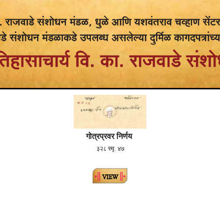
गोत्रप्रवर निर्णय
३२८ स्मृ. ४७