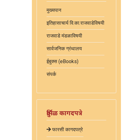
मुख्यपान
इतिहासाचार्य वि.का.राजवाडेविषयी
राजवाडे मंडळाविषयी
सार्वजनिक ग्रंथालय
ईबुक्स (eBooks)
संपर्क
दुर्मिळ कागदपत्रे
फारसी कागदपत्रे