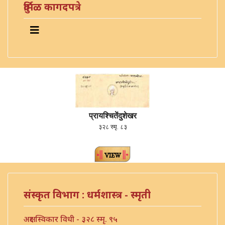
दुर्मिळ कागदपत्रे
प्रायश्चितेंदुशेखर
३२८ स्मृ. ८३
संस्कृत विभाग : धर्मशास्त्र - स्मृती
अक्षर स्विकार विधी - ३२८ स्मृ. ९५