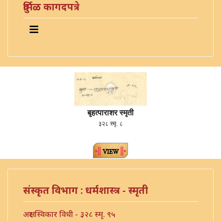
दुर्मिळ कागदपत्रे
बृहत्पाराशर स्मृती
३२८ स्मृ. ८
संस्कृत विभाग : धर्मशास्त्र - स्मृती
अक्षर स्विकार विधी - ३२८ स्मृ. ९५