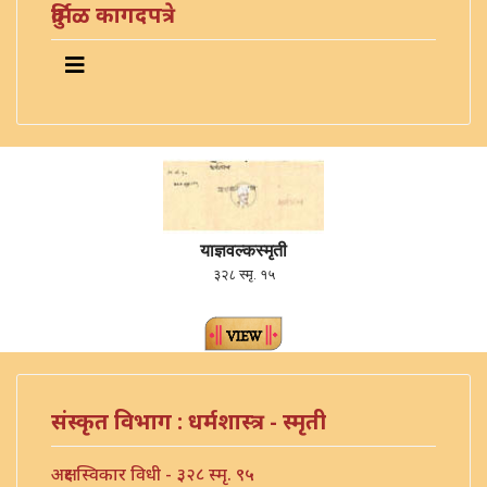
दुर्मिळ कागदपत्रे
याज्ञवल्कस्मृती
३२८ स्मृ. १५
संस्कृत विभाग : धर्मशास्त्र - स्मृती
अक्षर स्विकार विधी - ३२८ स्मृ. ९५