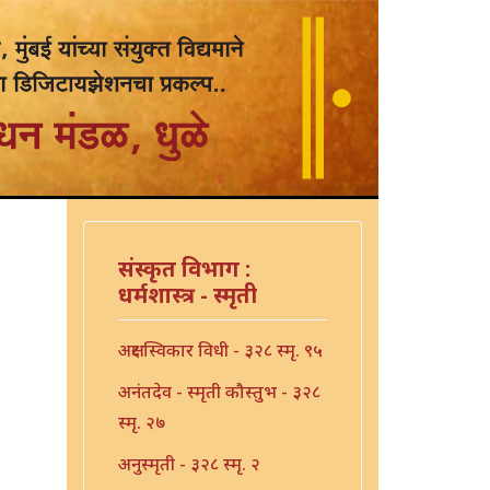
संस्कृत विभाग :
धर्मशास्त्र - स्मृती
अक्षर स्विकार विधी - ३२८ स्मृ. ९५
अनंतदेव - स्मृती कौस्तुभ - ३२८
स्मृ. २७
अनुस्मृती - ३२८ स्मृ. २