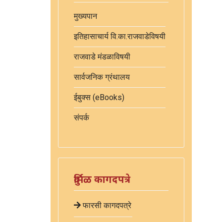
मुख्यपान
इतिहासाचार्य वि.का.राजवाडेविषयी
राजवाडे मंडळाविषयी
सार्वजनिक ग्रंथालय
ईबुक्स (eBooks)
संपर्क
दुर्मिळ कागदपत्रे
फारसी कागदपत्रे