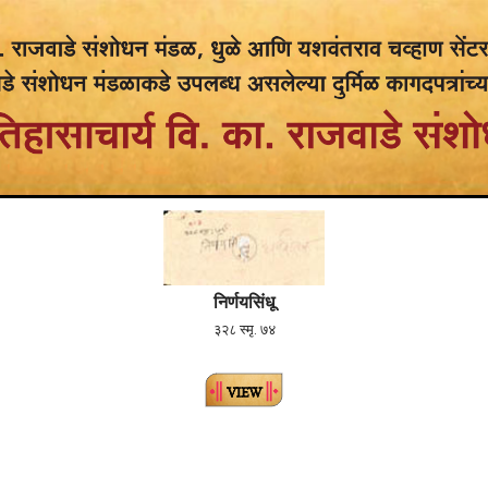
निर्णयसिंधू
३२८ स्मृ. ७४