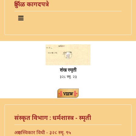
दुर्मिळ कागदपत्रे
शंख स्मृती
३२८ स्मृ. २३
संस्कृत विभाग : धर्मशास्त्र - स्मृती
अक्षर स्विकार विधी - ३२८ स्मृ. ९५