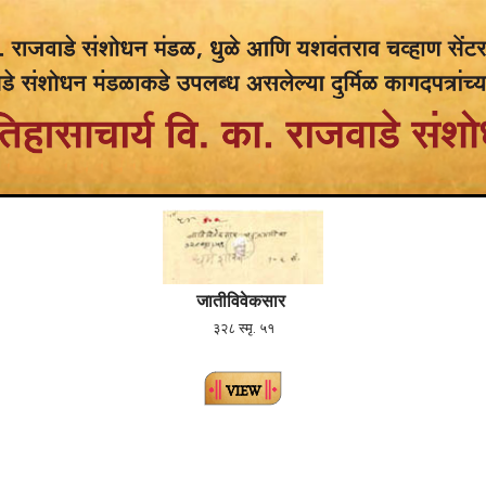
जातीविवेकसार
३२८ स्मृ. ५१