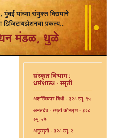
संस्कृत विभाग :
धर्मशास्त्र - स्मृती
अक्षर स्विकार विधी - ३२८ स्मृ. ९५
अनंतदेव - स्मृती कौस्तुभ - ३२८
स्मृ. २७
अनुस्मृती - ३२८ स्मृ. २