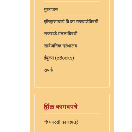
मुख्यपान
इतिहासाचार्य वि.का.राजवाडेविषयी
राजवाडे मंडळाविषयी
सार्वजनिक ग्रंथालय
ईबुक्स (eBooks)
संपर्क
दुर्मिळ कागदपत्रे
फारसी कागदपत्रे