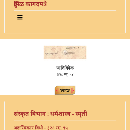
दुर्मिळ कागदपत्रे
जातिविवेक
३२८ स्मृ. ५४
संस्कृत विभाग : धर्मशास्त्र - स्मृती
अक्षर स्विकार विधी - ३२८ स्मृ. ९५