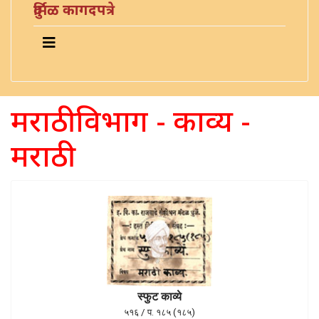
दुर्मिळ कागदपत्रे
मराठी विभाग - काव्य -
मराठी
स्फुट काव्ये
५१६ / प. १८५ (१८५)