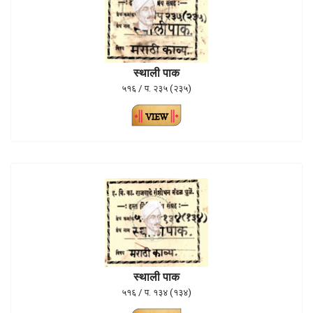
स्थाली पाक
५१६ / प. २३५ (२३५)
स्थाली पाक
५१६ / प. १३४ (१३४)