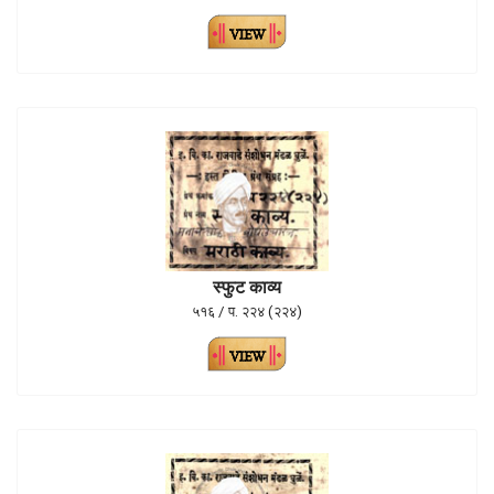
स्फुट काव्य
५१६ / प. २२४ (२२४)