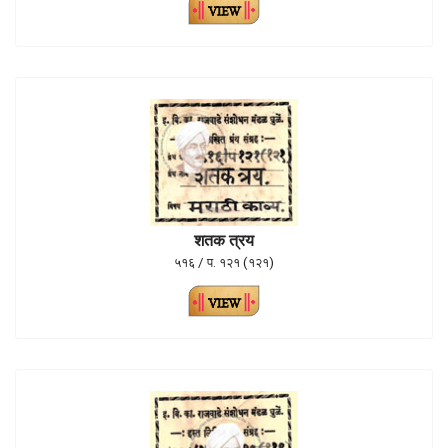
शतक त्रय
५१६ / प. १२१ (१२१)