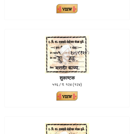
शुकाष्टक
५१६ / प. १२४ (१२४)