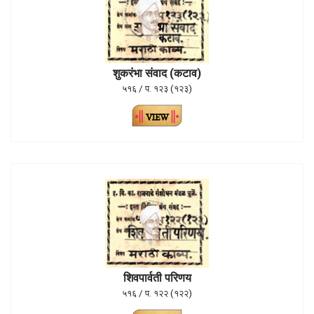
शुकरंभा संवाद (कटाव)
५१६ / प. १२३ (१२३)
शिवपार्वती परिणय
५१६ / प. १२२ (१२२)