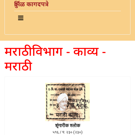
दुर्मिळ कागदपत्रे
मराठी विभाग - काव्य -
मराठी
शृंगारीक श्लोक
५१६ / प. २३० (२३०)