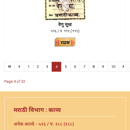
वेणु सुधा
५१६ / प. ११९ (११९)
1
2
3
4
5
6
7
8
9
10
Page 4 of 32
मराठी विभाग : काव्य
अनेक काव्ये - ५१६ / प. १८८ (१८८)