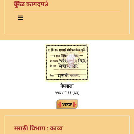
दुर्मिळ कागदपत्रे
मेघमाला
५१६ / प ६३ (६३)
मराठी विभाग : काव्य