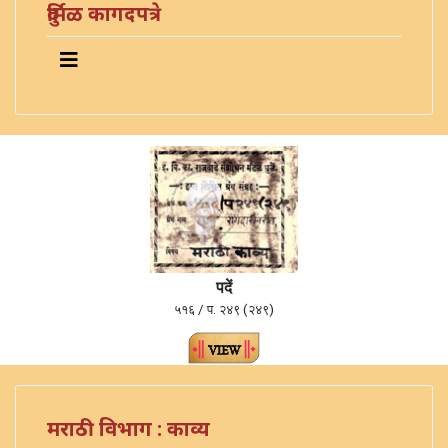
दुर्मिळ कागदपत्रे
पदें
५१६ / प. २४९ (२४९)
मराठी विभाग : काव्य