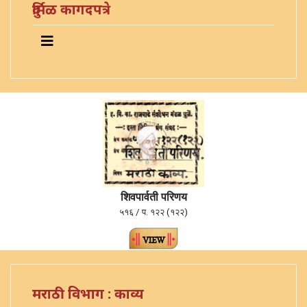
दुर्मिळ कागदपत्रे
शिवपार्वती परिणय
५१६ / प. १२२ (१२२)
मराठी विभाग : काव्य