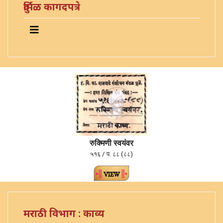
दुर्मिळ कागदपत्रे
रुक्मिणी स्वयंवर
५१६ / प. ८८ (८८)
मराठी विभाग : काव्य