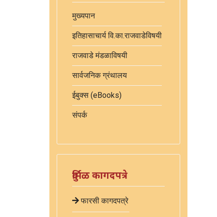
मुख्यपान
इतिहासाचार्य वि.का.राजवाडेविषयी
राजवाडे मंडळाविषयी
सार्वजनिक ग्रंथालय
ईबुक्स (eBooks)
संपर्क
दुर्मिळ कागदपत्रे
फारसी कागदपत्रे