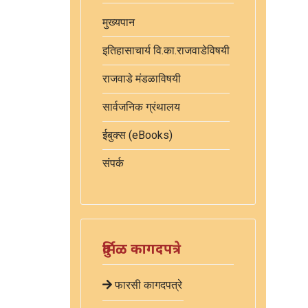
मुख्यपान
इतिहासाचार्य वि.का.राजवाडेविषयी
राजवाडे मंडळाविषयी
सार्वजनिक ग्रंथालय
ईबुक्स (eBooks)
संपर्क
दुर्मिळ कागदपत्रे
फारसी कागदपत्रे