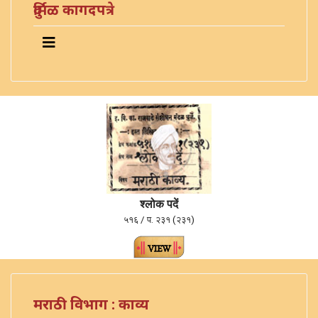
दुर्मिळ कागदपत्रे
श्लोक पदें
५१६ / प. २३१ (२३१)
मराठी विभाग : काव्य