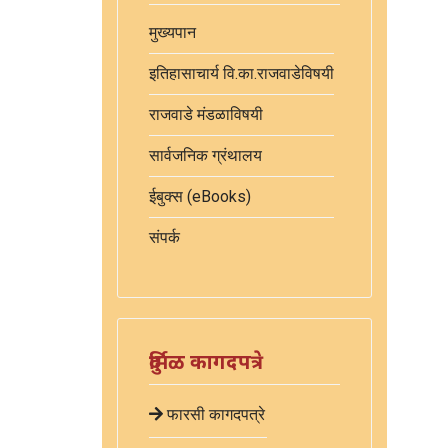
मुख्यपान
इतिहासाचार्य वि.का.राजवाडेविषयी
राजवाडे मंडळाविषयी
सार्वजनिक ग्रंथालय
ईबुक्स (eBooks)
संपर्क
दुर्मिळ कागदपत्रे
फारसी कागदपत्रे