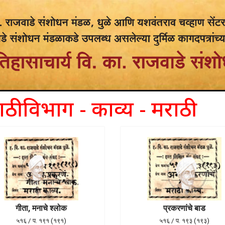
ाठी विभाग - काव्य - मराठी
गीता, मनाचे श्लोक
प्रकरणांचे बाड
५१६ / प. १९१ (१९१)
५१६ / प. १९३ (१९३)