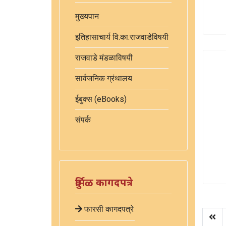
मुख्यपान
इतिहासाचार्य वि.का.राजवाडेविषयी
राजवाडे मंडळाविषयी
सार्वजनिक ग्रंथालय
ईबुक्स (eBooks)
संपर्क
दुर्मिळ कागदपत्रे
फारसी कागदपत्रे