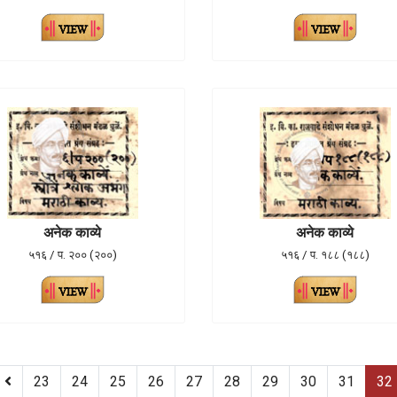
अनेक काव्ये
अनेक काव्ये
५१६ / प. २०० (२००)
५१६ / प. १८८ (१८८)
23
24
25
26
27
28
29
30
31
32