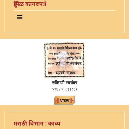
दुर्मिळ कागदपत्रे
रुक्मिणी स्वयंवर
५१६ / प. ८३ (८३)
मराठी विभाग : काव्य