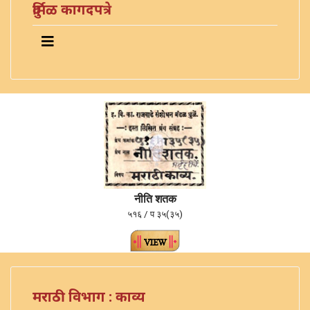
दुर्मिळ कागदपत्रे
नीति शतक
५१६ / प ३५(३५)
मराठी विभाग : काव्य