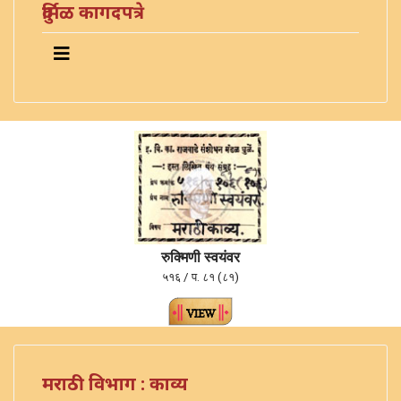
दुर्मिळ कागदपत्रे
रुक्मिणी स्वयंवर
५१६ / प. ८१ (८१)
मराठी विभाग : काव्य