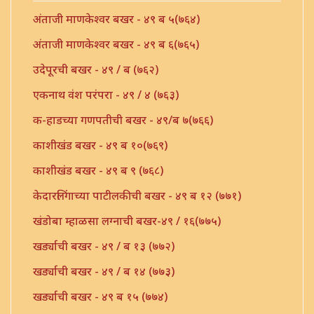
अंताजी माणकेश्वर बखर - ४९ ब ५(७६४)
अंताजी माणकेश्वर बखर - ४९ ब ६(७६५)
उदेपूरची बखर - ४९ / ब (७६२)
एकनाथ वंश परंपरा - ४९ / ४ (७६३)
क-हाडच्या गणपतीची बखर - ४९/ब ७(७६६)
काशीखंड बखर - ४९ ब १०(७६९)
काशीखंड बखर - ४९ ब ९ (७६८)
केदारलिंगाच्या पाटीलकीची बखर - ४९ ब १२ (७७१)
खंडोबा म्हाळसा लग्नाची बखर-४९ / १६(७७५)
खर्ड्याची बखर - ४९ / ब १३ (७७२)
खर्ड्याची बखर - ४९ / ब १४ (७७३)
खर्ड्याची बखर - ४९ ब १५ (७७४)