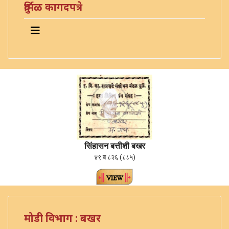
दुर्मिळ कागदपत्रे
सिंहासन बत्तीशी बखर
४९ ब ८२६ (८८५)
मोडी विभाग : बखर