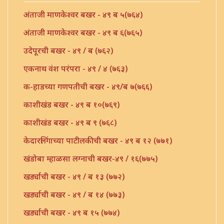
अंताजी माणकेश्वर बखर - ४९ ब ५(७६४)
अंताजी माणकेश्वर बखर - ४९ ब ६(७६५)
उदेपूरची बखर - ४९ / ब (७६२)
एकनाथ वंश परंपरा - ४९ / ४ (७६३)
क-हाडच्या गणपतीची बखर - ४९/ब ७(७६६)
काशीखंड बखर - ४९ ब १०(७६९)
काशीखंड बखर - ४९ ब ९ (७६८)
केदारलिंगाच्या पाटीलकीची बखर - ४९ ब १२ (७७१)
खंडोबा म्हाळसा लग्नाची बखर-४९ / १६(७७५)
खर्ड्याची बखर - ४९ / ब १३ (७७२)
खर्ड्याची बखर - ४९ / ब १४ (७७३)
खर्ड्याची बखर - ४९ ब १५ (७७४)