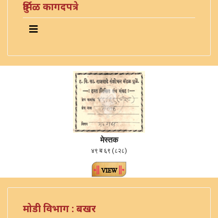
दुर्मिळ कागदपत्रे
मेस्तक
४९ ब ६९ (८२८)
मोडी विभाग : बखर