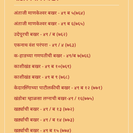
अंताजी माणकेश्वर बखर - ४९ ब ५(७६४)
अंताजी माणकेश्वर बखर - ४९ ब ६(७६५)
उदेपूरची बखर - ४९ / ब (७६२)
एकनाथ वंश परंपरा - ४९ / ४ (७६३)
क-हाडच्या गणपतीची बखर - ४९/ब ७(७६६)
काशीखंड बखर - ४९ ब १०(७६९)
काशीखंड बखर - ४९ ब ९ (७६८)
केदारलिंगाच्या पाटीलकीची बखर - ४९ ब १२ (७७१)
खंडोबा म्हाळसा लग्नाची बखर-४९ / १६(७७५)
खर्ड्याची बखर - ४९ / ब १३ (७७२)
खर्ड्याची बखर - ४९ / ब १४ (७७३)
खर्ड्याची बखर - ४९ ब १५ (७७४)