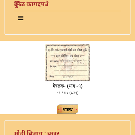
दुर्मिळ कागदपत्रे
मेस्तक- (भाग -१)
४९ / ७० (८२९)
मोडी विभाग : बखर