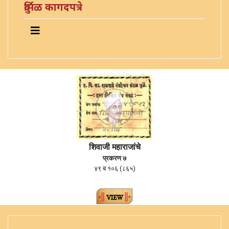
दुर्मिळ कागदपत्रे
शिवाजी महाराजांचे
प्रकरण ७
४९ ब १०६ (८६५)