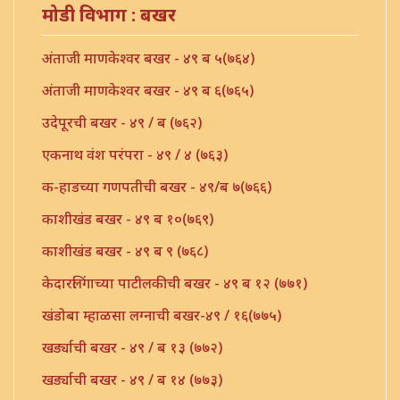
मोडी विभाग : बखर
अंताजी माणकेश्वर बखर - ४९ ब ५(७६४)
अंताजी माणकेश्वर बखर - ४९ ब ६(७६५)
उदेपूरची बखर - ४९ / ब (७६२)
एकनाथ वंश परंपरा - ४९ / ४ (७६३)
क-हाडच्या गणपतीची बखर - ४९/ब ७(७६६)
काशीखंड बखर - ४९ ब १०(७६९)
काशीखंड बखर - ४९ ब ९ (७६८)
केदारलिंगाच्या पाटीलकीची बखर - ४९ ब १२ (७७१)
खंडोबा म्हाळसा लग्नाची बखर-४९ / १६(७७५)
खर्ड्याची बखर - ४९ / ब १३ (७७२)
खर्ड्याची बखर - ४९ / ब १४ (७७३)